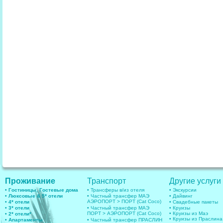
Проживание
Транспорт
Другие услуги
• Гостиницы, Гостевые дома
• Трансферы в/из отеля
• Экскурсии
• Люксовые & 5* отели
• Частный трансфер МАЭ
• Дайвинг
АЭРОПОРТ > ПОРТ (Cat Coco)
• 4* отели
• Свадебные пакеты
• 3* отели
• Частный трансфер МАЭ
• Круизы
ПОРТ > АЭРОПОРТ (Cat Coco)
• Круизы из Маэ
• 2* отели*
• Круизы из Праслина
• Апартаменты
• Частный трансфер ПРАСЛИН