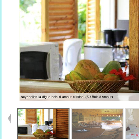
seychelles-la-digue-bois-d-amour-cuisine (© / Bois d Amour)