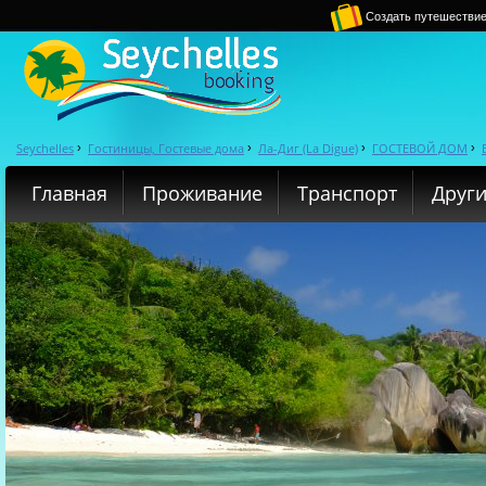
Создать путешестви
Seychelles
Гостиницы, Гостевые дома
Ла-Диг (La Digue)
ГОСТЕВОЙ ДОМ
›
›
›
›
Главная
Проживание
Транспорт
Други