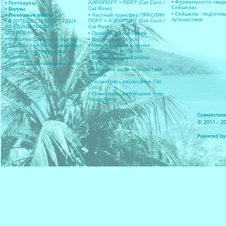
• Формальности свад
АЭРОПОРТ > ПОРТ (Cat Coco /
• Гестхаусы
Сейшелах
Cat Rose)
• Виллы
• Сейшелы : подготов
• Люксовые виллы
• Частный трансфер ПРАСЛИН
путешествие
ПОРТ > АЭРОПОРТ (Cat Coco /
• 6
ПУТЕШЕСТВИЕ & ОТДЫХ
НА СЕЙШЕЛЬСКИХ
Cat Rose)
ОСТРОВАХ
• Прокаты автомобилей
• Отели на Сейшелах (карта)
• Внутренние рейсы
• Отели и гостевые дома в Маэ
• Межостровные морские
транферы (Cat Cocos)
• Отели и гостевые дома в
Праслине
• Международные рейсы
Seychelles
• Отели и гостевые дома в Ля-
Диг
• Создайте ваше путешествие
онлайн
• Посмотреть расписание Cat
Coco
• Посмотреть расписание Inter
Island Ferry
Совместимос
© 2011 - 20
Powered by