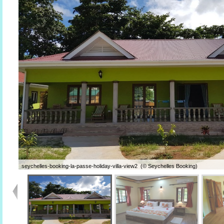
seychelles-booking-la-passe-holiday-villa-view2 (© Seychelles Booking)