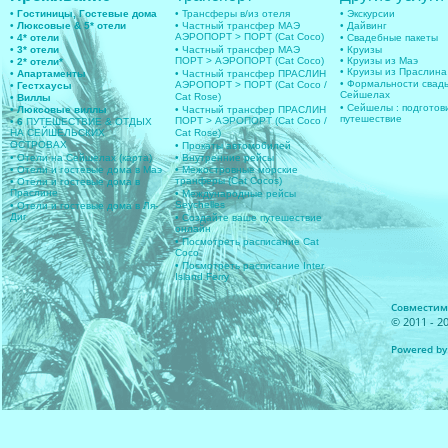
• Гостиницы, Гостевые дома
• Трансферы в/из отеля
• Экскурсии
• Люксовые & 5* отели
• Частный трансфер МАЭ
• Дайвинг
АЭРОПОРТ > ПОРТ (Cat Coco)
• 4* отели
• Свадебные пакеты
• 3* отели
• Частный трансфер МАЭ
• Круизы
ПОРТ > АЭРОПОРТ (Cat Coco)
• Круизы из Маэ
• 2* отели*
• Круизы из Праслина
• Апартаменты
• Частный трансфер ПРАСЛИН
• Формальности свад
АЭРОПОРТ > ПОРТ (Cat Coco /
• Гестхаусы
Сейшелах
Cat Rose)
• Виллы
• Сейшелы : подготов
• Люксовые виллы
• Частный трансфер ПРАСЛИН
путешествие
ПОРТ > АЭРОПОРТ (Cat Coco /
• 6
ПУТЕШЕСТВИЕ & ОТДЫХ
НА СЕЙШЕЛЬСКИХ
Cat Rose)
ОСТРОВАХ
• Прокаты автомобилей
• Отели на Сейшелах (карта)
• Внутренние рейсы
• Отели и гостевые дома в Маэ
• Межостровные морские
транферы (Cat Cocos)
• Отели и гостевые дома в
Праслине
• Международные рейсы
Seychelles
• Отели и гостевые дома в Ля-
Диг
• Создайте ваше путешествие
онлайн
• Посмотреть расписание Cat
Coco
• Посмотреть расписание Inter
Island Ferry
Совместимос
© 2011 - 20
Powered by