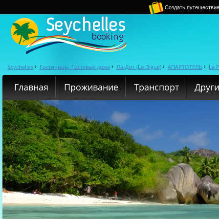
Создать путешестви
Seychelles
Гостиницы, Гостевые дома
Ла-Диг (La Digue)
АПАРТОТЕЛЬ
La P
›
›
›
›
Главная
Проживание
Транспорт
Други