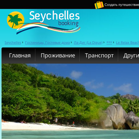
Создать путешестви
Seychelles
Гостиницы, Гостевые дома
Ла-Диг (La Digue)
***
Le Relax Beac
›
›
›
›
Главная
Проживание
Транспорт
Други