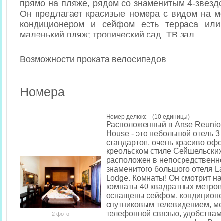
прямо на пляже, рядом со знаменитым 4-звезд
Он предлагает красивые номера с видом на м
кондиционером и сейфом есть терраса ил
маленький пляж; тропический сад. ТВ зал.
Возможности проката велосипедов
Номера
Номер делюкс (10 единицы)
Расположенный в Anse Reunion
House - это небольшой отель 3
стандартов, очень красиво о
креольском стиле Сейшельских
расположен в непосредственно
знаменитого большого отеля La
Lodge. Комнаты! Он смотрит на
комнаты 40 квадратных метро
оснащены сейфом, кондицион
спутниковым телевидением, 
телефонной связью, удобствам
2 фото