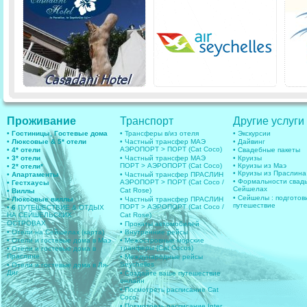
Проживание
Транспорт
Другие услуги
• Гостиницы, Гостевые дома
• Трансферы в/из отеля
• Экскурсии
• Люксовые & 5* отели
• Частный трансфер МАЭ
• Дайвинг
АЭРОПОРТ > ПОРТ (Cat Coco)
• 4* отели
• Свадебные пакеты
• 3* отели
• Частный трансфер МАЭ
• Круизы
ПОРТ > АЭРОПОРТ (Cat Coco)
• Круизы из Маэ
• 2* отели*
• Круизы из Праслина
• Апартаменты
• Частный трансфер ПРАСЛИН
• Формальности свад
АЭРОПОРТ > ПОРТ (Cat Coco /
• Гестхаусы
Сейшелах
Cat Rose)
• Виллы
• Сейшелы : подготов
• Люксовые виллы
• Частный трансфер ПРАСЛИН
путешествие
ПОРТ > АЭРОПОРТ (Cat Coco /
• 6
ПУТЕШЕСТВИЕ & ОТДЫХ
НА СЕЙШЕЛЬСКИХ
Cat Rose)
ОСТРОВАХ
• Прокаты автомобилей
• Отели на Сейшелах (карта)
• Внутренние рейсы
• Отели и гостевые дома в Маэ
• Межостровные морские
транферы (Cat Cocos)
• Отели и гостевые дома в
Праслине
• Международные рейсы
Seychelles
• Отели и гостевые дома в Ля-
Диг
• Создайте ваше путешествие
онлайн
• Посмотреть расписание Cat
Coco
• Посмотреть расписание Inter