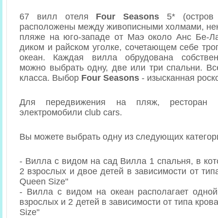
67 вилл отеля
Four Seasons
5* (остров
расположены между живописными холмами, нек
пляже на юго-западе от Маэ около Анс Бе-Ла
диком и райском уголке, сочетающем себе тро
океан. Каждая вилла обрудована собстве
можно выбрать одну, две или три спальни. Вс
класса. Выбор
Four Seasons
- изысканная роск
Для передвижения на пляж, ресторан
электромобили club cars.
Вы можете выбрать одну из следующих категор
- Вилла с видом на сад Вилла 1 спальня, в ко
2 взрослых и двое детей в зависимости от типа
Queen Size"
- Вилла с видом на океан располагает одно
взрослых и 2 детей в зависимости от типа крова
Size"