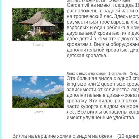
Вилла с видом на сад (5 единицы)
Garden villas имеют площадь 18
расположены в задней части о
на тропический лес. Здесь мог
разместиться трое взрослых и
взрослых и один ребенка в но
двуспальной кроватью, или дв
двое детей в комнате с двухс
кроватями. Виллы оборудован
7 фото
дополнительной кроватью: див
детская кроватка.
Люкс с видом на океан, 1 спальня (5 е
Эта большая вилла с одной сп
king size или 2 queen size кров
зависимости от количества лю
дополнительные диван-кровать
кроватку. Эти виллы располож
части курорта с видом на море
лес. Все виллы оснащены кон
5 фото
имеют улучшенные удобства.
Вилла на вершине холма с видом на океан (10 едини