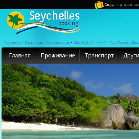
Создать путешестви
Seychelles
Гостиницы, Гостевые дома
Маэ (Mahe)
*****
Four Seasons Reso
›
›
›
›
Главная
Проживание
Транспорт
Други