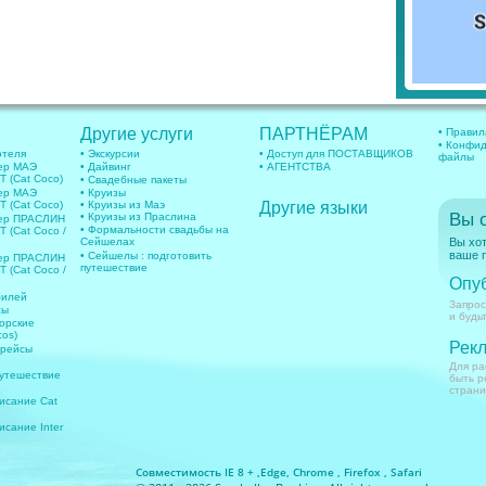
Другие услуги
ПАРТНЁРАМ
• Правил
• Конфид
отеля
• Экскурсии
• Доступ для ПОСТАВЩИКОВ
файлы
ер МАЭ
• Дайвинг
• АГЕНТСТВА
 (Cat Coco)
• Свадебные пакеты
ер МАЭ
• Круизы
 (Cat Coco)
• Круизы из Маэ
Другие языки
Вы 
• Круизы из Праслина
фер ПРАСЛИН
• Формальности свадьбы на
(Cat Coco /
Сейшелах
Вы хот
ваше п
• Сейшелы : подготовить
фер ПРАСЛИН
путешествие
(Cat Coco /
Опу
билей
Запрос
сы
и будь
орские
os)
Рекл
 рейсы
Для ра
путешествие
быть р
страни
исание Cat
исание Inter
Совместимость IE 8 + ,Edge, Chrome , Firefox , Safari