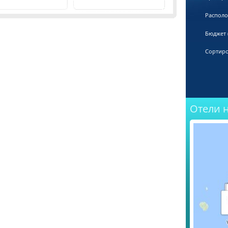
Распол
Бюджет (
Сортиро
Отели 