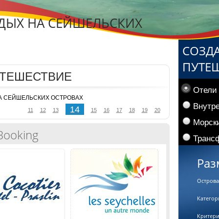
ТДЫХ НА СЕЙШЕЛЬСКИХ
СОЗД
ПУТЕ
УТЕШЕСТВИЕ
Отели
 НА СЕЙШЕЛЬСКИХ ОСТРОВАХ
Внутр
14
11
12
13
15
16
17
18
19
20
Морски
Booking
Трансф
Раз
Острова
Категор
Критер