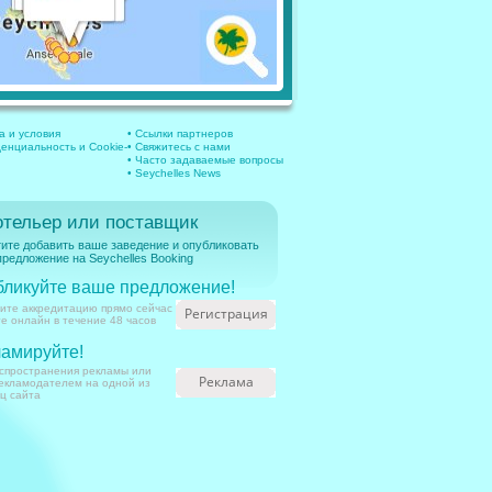
а и условия
• Ссылки партнеров
енциальность и Cookie-
• Свяжитесь с нами
• Часто задаваемые вопросы
• Seychelles News
отельер или поставщик
ите добавить ваше заведение и опубликовать
редложение на Seychelles Booking
бликуйте ваше предложение!
ите аккредитацию прямо сейчас
Регистрация
те онлайн в течение 48 часов
амируйте!
спространения рекламы или
Реклама
екламодателем на одной из
ц сайта