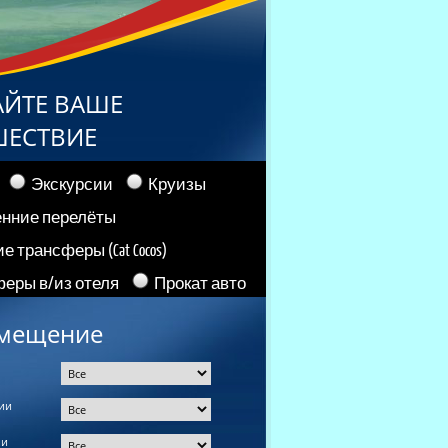
АЙТЕ ВАШЕ
ШЕСТВИЕ
Экскурсии
Круизы
енние перелёты
е трансферы (Cat Cocos)
еры в/из отеля
Прокат авто
мещение
ии
ии