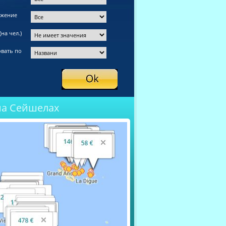
ожение
на чел.)
вать по
на Сейшелах