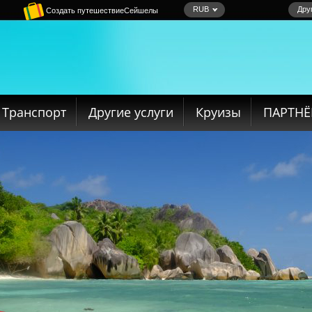
RUB
Дру
Создать путешествиеСейшелы
Транспорт
Другие услуги
Круизы
ПАРТН