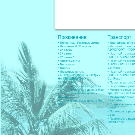
Проживание
Транспорт
• Гостиницы, Гостевые дома
• Трансферы в/из 
• Люксовые & 5* отели
• Частный трансф
АЭРОПОРТ > ПОРТ
• 4* отели
• 3* отели
• Частный трансф
ПОРТ > АЭРОПОРТ
• 2* отели*
• Апартаменты
• Частный транс
АЭРОПОРТ > ПОРТ 
• Гестхаусы
Cat Rose)
• Виллы
• Люксовые виллы
• Частный транс
ПОРТ > АЭРОПОРТ 
• 6 ПУТЕШЕСТВИЕ & ОТДЫХ
НА СЕЙШЕЛЬСКИХ
Cat Rose)
ОСТРОВАХ
• Прокаты автомо
• Отели на Сейшелах (карта)
• Внутренние рей
• Отели и гостевые дома в Маэ
• Межостровные м
транферы (Cat Coc
• Отели и гостевые дома в
Праслине
• Международные
Seychelles
• Отели и гостевые дома в Ля-
Диг
• Создайте ваше 
онлайн
• Посмотреть расп
Coco
• Посмотреть расп
Island Ferry