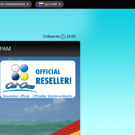
гие направления
русский
Сейшелы
16:04
ЁРАМ