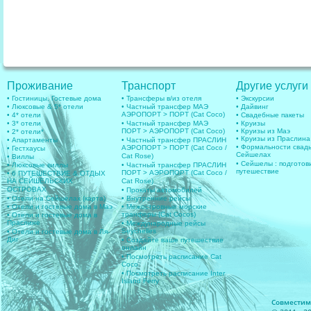
Проживание
Транспорт
Другие услуги
• Гостиницы, Гостевые дома
• Трансферы в/из отеля
• Экскурсии
• Люксовые & 5* отели
• Частный трансфер МАЭ
• Дайвинг
АЭРОПОРТ > ПОРТ (Cat Coco)
• 4* отели
• Свадебные пакеты
• 3* отели
• Частный трансфер МАЭ
• Круизы
ПОРТ > АЭРОПОРТ (Cat Coco)
• Круизы из Маэ
• 2* отели*
• Круизы из Праслина
• Апартаменты
• Частный трансфер ПРАСЛИН
• Формальности свад
АЭРОПОРТ > ПОРТ (Cat Coco /
• Гестхаусы
Сейшелах
Cat Rose)
• Виллы
• Сейшелы : подготов
• Люксовые виллы
• Частный трансфер ПРАСЛИН
путешествие
ПОРТ > АЭРОПОРТ (Cat Coco /
• 6 ПУТЕШЕСТВИЕ & ОТДЫХ
НА СЕЙШЕЛЬСКИХ
Cat Rose)
ОСТРОВАХ
• Прокаты автомобилей
• Отели на Сейшелах (карта)
• Внутренние рейсы
• Отели и гостевые дома в Маэ
• Межостровные морские
транферы (Cat Cocos)
• Отели и гостевые дома в
Праслине
• Международные рейсы
Seychelles
• Отели и гостевые дома в Ля-
Диг
• Создайте ваше путешествие
онлайн
• Посмотреть расписание Cat
Coco
• Посмотреть расписание Inter
Island Ferry
Совместимос