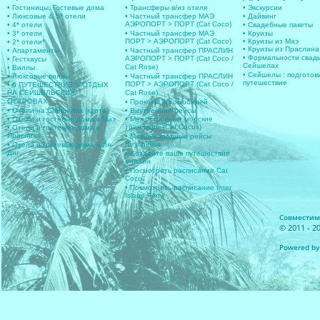
• Гостиницы, Гостевые дома
• Трансферы в/из отеля
• Экскурсии
• Люксовые & 5* отели
• Частный трансфер МАЭ
• Дайвинг
АЭРОПОРТ > ПОРТ (Cat Coco)
• 4* отели
• Свадебные пакеты
• 3* отели
• Частный трансфер МАЭ
• Круизы
ПОРТ > АЭРОПОРТ (Cat Coco)
• Круизы из Маэ
• 2* отели*
• Круизы из Праслина
• Апартаменты
• Частный трансфер ПРАСЛИН
• Формальности свад
АЭРОПОРТ > ПОРТ (Cat Coco /
• Гестхаусы
Сейшелах
Cat Rose)
• Виллы
• Сейшелы : подготов
• Люксовые виллы
• Частный трансфер ПРАСЛИН
путешествие
ПОРТ > АЭРОПОРТ (Cat Coco /
• 6 ПУТЕШЕСТВИЕ & ОТДЫХ
НА СЕЙШЕЛЬСКИХ
Cat Rose)
ОСТРОВАХ
• Прокаты автомобилей
• Отели на Сейшелах (карта)
• Внутренние рейсы
• Отели и гостевые дома в Маэ
• Межостровные морские
транферы (Cat Cocos)
• Отели и гостевые дома в
Праслине
• Международные рейсы
Seychelles
• Отели и гостевые дома в Ля-
Диг
• Создайте ваше путешествие
онлайн
• Посмотреть расписание Cat
Coco
• Посмотреть расписание Inter
Island Ferry
Совместимос
© 2011 - 20
Powered by