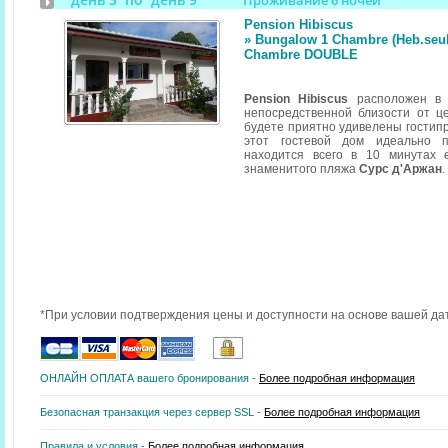
Проживание 6 ночей
Pension Hibiscus
» Bungalow 1 Chambre (Heb.seul) 
Chambre DOUBLE
Pension Hibiscus
расположен в 
непосредственной близости от ц
будете приятно удивелены гостипр
этот гостевой дом идеально 
находится всего в 10 минутах 
знаменитого пляжа
Сурс д'Аржан
.
*При условии подтверждения цены и доступности на основе вашей да
ОНЛАЙН ОПЛАТА вашего бронирования -
Более подробная информация
Безопасная транзакция через сервер SSL -
Более подробная информация
Правила и условия -
Более подробная информация