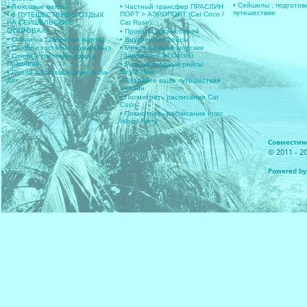
• Сейшелы : подготов
• Люксовые виллы
• Частный трансфер ПРАСЛИН
путешествие
ПОРТ > АЭРОПОРТ (Cat Coco /
• 6 ПУТЕШЕСТВИЕ & ОТДЫХ
НА СЕЙШЕЛЬСКИХ
Cat Rose)
ОСТРОВАХ
• Прокаты автомобилей
• Отели на Сейшелах (карта)
• Внутренние рейсы
• Отели и гостевые дома в Маэ
• Межостровные морские
транферы (Cat Cocos)
• Отели и гостевые дома в
Праслине
• Международные рейсы
Seychelles
• Отели и гостевые дома в Ля-
Диг
• Создайте ваше путешествие
онлайн
• Посмотреть расписание Cat
Coco
• Посмотреть расписание Inter
Island Ferry
Совместимос
© 2011 - 20
Powered by