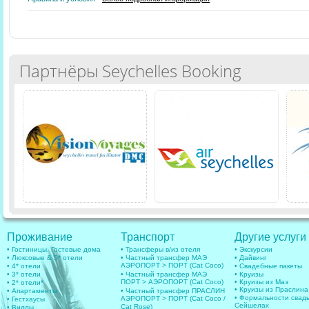
Партнёры Seychelles Booking
Проживание
Транспорт
Другие услуги
• Гостиницы, Гостевые дома
• Трансферы в/из отеля
• Экскурсии
• Люксовые & 5* отели
• Частный трансфер МАЭ
• Дайвинг
АЭРОПОРТ > ПОРТ (Cat Coco)
• 4* отели
• Свадебные пакеты
• 3* отели
• Частный трансфер МАЭ
• Круизы
ПОРТ > АЭРОПОРТ (Cat Coco)
• Круизы из Маэ
• 2* отели*
• Круизы из Праслина
• Апартаменты
• Частный трансфер ПРАСЛИН
• Формальности свад
АЭРОПОРТ > ПОРТ (Cat Coco /
• Гестхаусы
Сейшелах
Cat Rose)
• Виллы