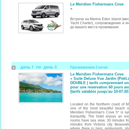
Le Meridien Fishermans Cove
»
Встреча на Marina Eden Island (ме
Yacht Charter), сопровождение и 
до вашего места проживания
день 1 по день 3
Проживание 2 ночи
Le Meridien Fishermans Cove
» Suite Deluxe Vue Jardin (Petit
DOUBLE | tarifs comprennant un
pour une reservation 60 jours av
(tarifs valables jusqu'au 10-07-20
Located on the Northern coast of 
one of the most beautiful beach o
Meridien Fisherman's Cove 5* is s
tranquility. The hotel enjoys an exc
rooms have sea view. 30 minutes fr
minutes from Victoria city. Beauvallo
where there is bars, restaurants, 