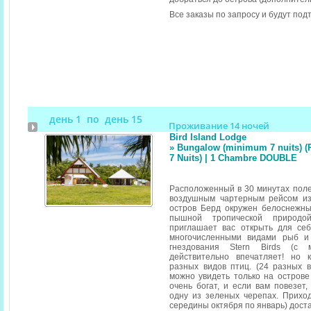
Все заказы по запросу и будут по
день 1 по день 15
Проживание 14 ночей
Bird Island Lodge
» Bungalow (minimum 7 nuits) (
7 Nuits) | 1 Chambre DOUBLE
Расположенный в 30 минутах пол
воздушным чартерным рейсом из
остров Берд окружен белоснежн
пышной тропической природо
приглашает вас открыть для се
многочисленными видами рыб и 
гнездования Stern Birds (с
действительно впечатляет! но 
разных видов птиц. (24 разных 
можно увидеть только на острове
очень богат, и если вам повезет,
одну из зеленых черепах. Прихо
середины октября по январь) доста