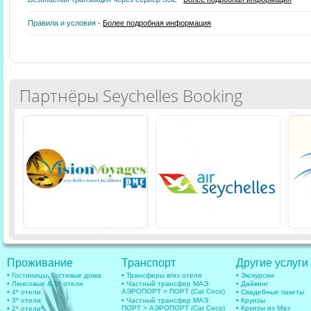
Правила и условия -
Более подробная информация
Партнёры Seychelles Booking
Проживание
Транспорт
Другие услуги
• Гостиницы, Гостевые дома
• Трансферы в/из отеля
• Экскурсии
• Люксовые & 5* отели
• Частный трансфер МАЭ
• Дайвинг
АЭРОПОРТ > ПОРТ (Cat Coco)
• 4* отели
• Свадебные пакеты
• 3* отели
• Частный трансфер МАЭ
• Круизы
ПОРТ > АЭРОПОРТ (Cat Coco)
• Круизы из Маэ
• 2* отели*