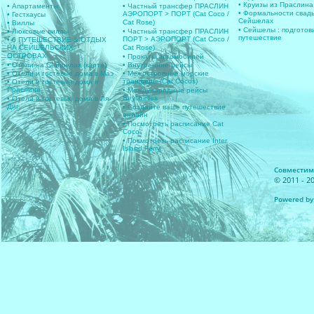
• Круизы из Праслина
• Апартаменты
• Частный трансфер ПРАСЛИН
• Формальности свад
АЭРОПОРТ > ПОРТ (Cat Coco /
• Гестхаусы
Сейшелах
Cat Rose)
• Виллы
• Сейшелы : подготов
• Люксовые виллы
• Частный трансфер ПРАСЛИН
путешествие
ПОРТ > АЭРОПОРТ (Cat Coco /
• 6 ПУТЕШЕСТВИЕ & ОТДЫХ
НА СЕЙШЕЛЬСКИХ
Cat Rose)
ОСТРОВАХ
• Прокаты автомобилей
• Отели на Сейшелах (карта)
• Внутренние рейсы
• Отели и гостевые дома в Маэ
• Межостровные морские
транферы (Cat Cocos)
• Отели и гостевые дома в
Праслине
• Международные рейсы
Seychelles
• Отели и гостевые дома в Ля-
Диг
• Создайте ваше путешествие
онлайн
• Посмотреть расписание Cat
Coco
• Посмотреть расписание Inter
Island Ferry
Совместимос
© 2011 - 20
Powered by