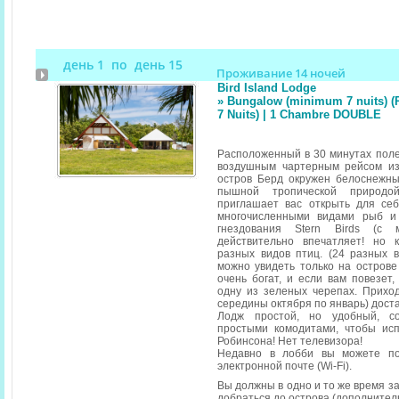
день 1 по день 15
Проживание 14 ночей
Bird Island Lodge
» Bungalow (minimum 7 nuits) (
7 Nuits) | 1 Chambre DOUBLE
Расположенный в 30 минутах пол
воздушным чартерным рейсом из
остров Берд окружен белоснежн
пышной тропической природо
приглашает вас открыть для се
многочисленными видами рыб и 
гнездования Stern Birds (с
действительно впечатляет! но 
разных видов птиц. (24 разных 
можно увидеть только на острове
очень богат, и если вам повезет,
одну из зеленых черепах. Прихо
середины октября по январь) доста
Лодж простой, но удобный, с
простыми комодитами, чтобы ис
Робинсона! Нет телевизора!
Недавно в лобби вы можете по
электронной почте (Wi-Fi).
Вы должны в одно и то же время з
добраться до острова (дополнител