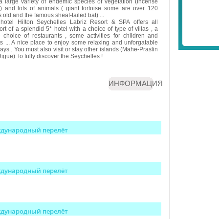
 a large variety of endemic species of vegetation (incense
s) and lots of animals ( giant tortoise some are over 120
 old and the famous sheaf-tailed bat) ...
hotel Hilton Seychelles Labriz Resort & SPA offers all
rt of a splendid 5* hotel with a choice of type of villas , a
e choice of restaurants , some activities for children and
ts ... A nice place to enjoy some relaxing and unforgatable
ays . You must also visit or stay other islands (Mahe-Praslin
igue) to fully discover the Seychelles !
ИНФОРМАЦИЯ
дународный перелёт
дународный перелёт
дународный перелёт