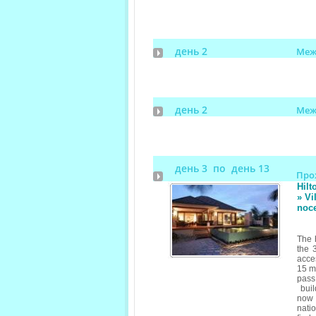
день 2
Меж
день 2
Меж
день 3 по день 13
Про
Hilt
» Vi
noce
The 
the 
acces
15 mi
pass
buil
now 
nati