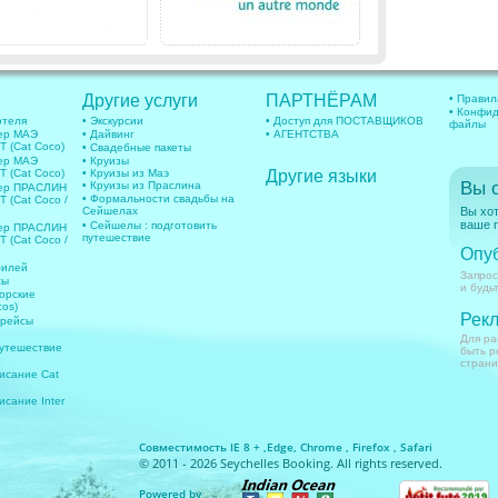
Другие услуги
ПАРТНЁРАМ
• Правил
• Конфид
отеля
• Экскурсии
• Доступ для ПОСТАВЩИКОВ
файлы
ер МАЭ
• Дайвинг
• АГЕНТСТВА
 (Cat Coco)
• Свадебные пакеты
ер МАЭ
• Круизы
 (Cat Coco)
• Круизы из Маэ
Другие языки
Вы 
• Круизы из Праслина
фер ПРАСЛИН
• Формальности свадьбы на
(Cat Coco /
Сейшелах
Вы хот
ваше п
• Сейшелы : подготовить
фер ПРАСЛИН
путешествие
(Cat Coco /
Опу
билей
Запрос
сы
и будь
орские
os)
Рекл
 рейсы
Для ра
путешествие
быть р
страни
исание Cat
исание Inter
Совместимость IE 8 + ,Edge, Chrome , Firefox , Safari
© 2011 - 2026 Seychelles Booking. All rights reserved.
Powered by