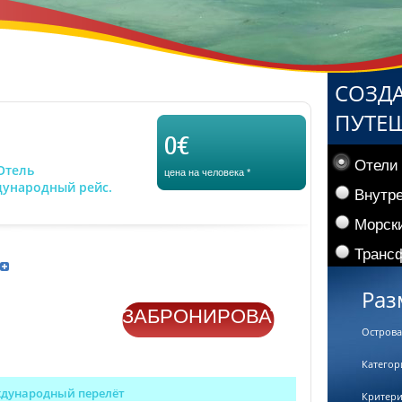
СОЗД
ПУТЕ
0€
Отели
Отель
цена на человека
*
дународный рейс.
Внутр
Морски
Трансф
Раз
ЗАБРОНИРОВАТЬ
Острова
Категор
дународный перелёт
Критер