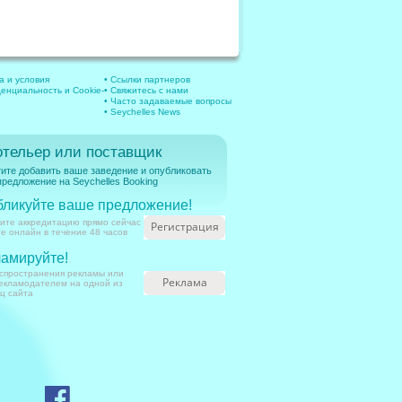
а и условия
• Ссылки партнеров
енциальность и Cookie-
• Свяжитесь с нами
• Часто задаваемые вопросы
• Seychelles News
отельер или поставщик
ите добавить ваше заведение и опубликовать
редложение на Seychelles Booking
бликуйте ваше предложение!
ите аккредитацию прямо сейчас
Регистрация
те онлайн в течение 48 часов
амируйте!
спространения рекламы или
Реклама
екламодателем на одной из
ц сайта