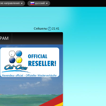
гие направления
русский
Сейшелы
21:41
ЁРАМ