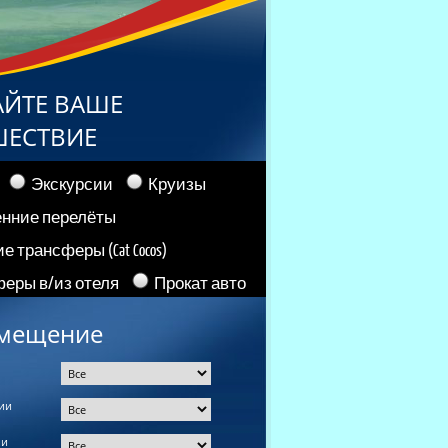
АЙТЕ ВАШЕ
ШЕСТВИЕ
Экскурсии
Круизы
енние перелёты
е трансферы (Cat Cocos)
еры в/из отеля
Прокат авто
мещение
ии
ии