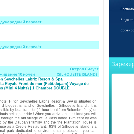
Распол
Бюджет (
дународный перелёт
Сортиро
дународный перелёт
Зарезе
Остров Силуэт
живание 10 ночей
(SILHOUETTE ISLAND)
on Seychelles Labriz Resort & Spa
lla Royale Front de mer (Petit.dej.am) Voyage de
s (Mini 4 Nuits) | 1 Chambre DOUBLE
hotel Hilton Seychelles Labriz Resort & SPA is situated on
3rd biggest ismand of Seychelles : Silhouette Island . It is
sible by boat transfer ( 1 hour boat from Belombre Jetty) or
nuts helicopter ride ! When you arrive on the Island you will
 through the old village of La Pass dated 19th century was
d by the Dauban's familly and the the Plantation House is
use as a Creole Restaurant. 93% of Silhouette Island is a
onal park dedicated to environmental protection you can