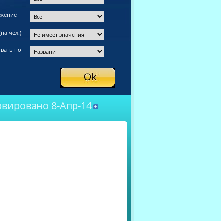
ожение
на чел.)
вать по
рвировано 8-Апр-14