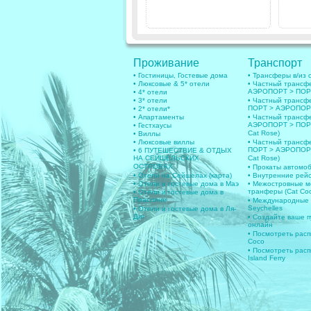
Проживание
Транспорт
• Гостиницы, Гостевые дома
• Трансферы в/из 
• Люксовые & 5* отели
• Частный трансф
АЭРОПОРТ > ПОРТ
• 4* отели
• 3* отели
• Частный трансф
ПОРТ > АЭРОПОРТ
• 2* отели*
• Апартаменты
• Частный транс
АЭРОПОРТ > ПОРТ 
• Гестхаусы
Cat Rose)
• Виллы
• Люксовые виллы
• Частный транс
ПОРТ > АЭРОПОРТ 
• 6 ПУТЕШЕСТВИЕ & ОТДЫХ
НА СЕЙШЕЛЬСКИХ
Cat Rose)
ОСТРОВАХ
• Прокаты автомо
• Отели на Сейшелах (карта)
• Внутренние рей
• Отели и гостевые дома в Маэ
• Межостровные м
транферы (Cat Coc
• Отели и гостевые дома в
Праслине
• Международные
Seychelles
• Отели и гостевые дома в Ля-
Диг
• Создайте ваше 
онлайн
• Посмотреть расп
Coco
• Посмотреть расп
Island Ferry