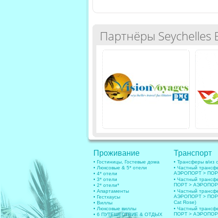
Партнёры Seychelles 
Проживание
Транспорт
• Гостиницы, Гостевые дома
• Трансферы в/из 
• Люксовые & 5* отели
• Частный трансф
АЭРОПОРТ > ПОРТ
• 4* отели
• 3* отели
• Частный трансф
ПОРТ > АЭРОПОРТ
• 2* отели*
• Апартаменты
• Частный транс
АЭРОПОРТ > ПОРТ 
• Гестхаусы
Cat Rose)
• Виллы
• Люксовые виллы
• Частный транс
ПОРТ > АЭРОПОРТ 
• 6 ПУТЕШЕСТВИЕ & ОТДЫХ