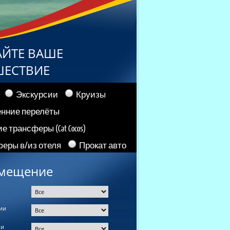
АЙТЕ ВАШЕ
ШЕСТВИЕ
Экскурсии
Круизы
енние перелёты
е трансферы (Cat Cocos)
еры в/из отеля
Прокат авто
мещение
ии
ии