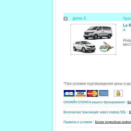
день 5
Тра
Le R
»
Инд
мест
*При условии подтверждения цены и до
ОНЛАЙН ОПЛАТА вашего бронирования -
Бо
Безопасная транзакция через сервер SSL -
Б
Правила и условия -
Более подробная инфо