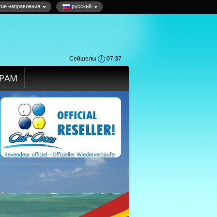
гие направления
русский
Сейшелы
07:37
ЁРАМ