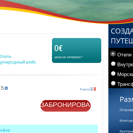
СОЗД
ПУТЕ
0€
Отели
Отель
цена на человека
*
дународный рейс.
Внутр
Морски
Трансф
15
France
Раз
ЗАБРОНИРОВАТЬ
Острова
Категор
нсфер
Критер