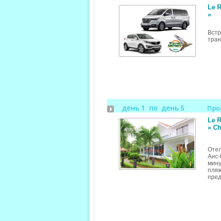
Le R
»
Вст
тран
день 1 по день 5
Про
Le R
» Ch
Отел
Анс-
мину
пляж
пред