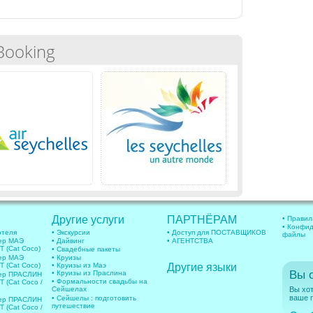
Booking
Другие услуги
ПАРТНЁРАМ
• Правил
• Конфид
отеля
• Экскурсии
• Доступ для ПОСТАВЩИКОВ
файлы
ер МАЭ
• Дайвинг
• АГЕНТСТВА
 (Cat Coco)
• Свадебные пакеты
ер МАЭ
• Круизы
 (Cat Coco)
• Круизы из Маэ
Другие языки
Вы 
• Круизы из Праслина
фер ПРАСЛИН
• Формальности свадьбы на
(Cat Coco /
Сейшелах
Вы хот
ваше п
• Сейшелы : подготовить
фер ПРАСЛИН
путешествие
(Cat Coco /