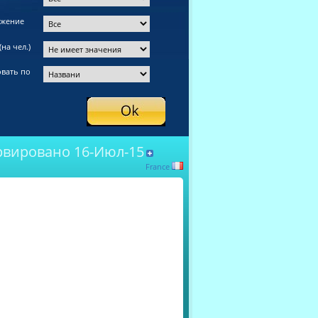
ожение
на чел.)
вать по
рвировано 16-Июл-15
France