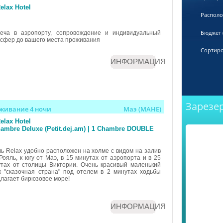
elax Hotel
Распол
Бюджет (
реча в аэропорту, сопровождение и индивидуальный
сфер до вашего места проживания
Сортиро
ИНФОРМАЦИЯ
Зарезе
живание 4 ночи
Маэ (MAHE)
elax Hotel
ambre Deluxe (Petit.dej.am) | 1 Chambre DOUBLE
ь Relax удобно расположен на холме с видом на залив
Рояль, к югу от Маэ, в 15 минутах от аэропорта и в 25
тах от столицы Виктории. Очень красивый маленький
 "сказочная страна" под отелем в 2 минутах ходьбы
лагает бирюзовое море!
ИНФОРМАЦИЯ