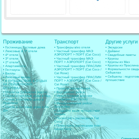
Проживание
Транспорт
Другие услуги
• Гостиницы, Гостевые дома
• Трансферы в/из отеля
• Экскурсии
• Люксовые & 5* отели
• Частный трансфер МАЭ
• Дайвинг
АЭРОПОРТ > ПОРТ (Cat Coco)
• 4* отели
• Свадебные пакеты
• 3* отели
• Частный трансфер МАЭ
• Круизы
ПОРТ > АЭРОПОРТ (Cat Coco)
• Круизы из Маэ
• 2* отели*
• Круизы из Праслина
• Апартаменты
• Частный трансфер ПРАСЛИН
• Формальности свад
АЭРОПОРТ > ПОРТ (Cat Coco /
• Гестхаусы
Сейшелах
Cat Rose)
• Виллы
• Сейшелы : подготов
• Люксовые виллы
• Частный трансфер ПРАСЛИН
путешествие
ПОРТ > АЭРОПОРТ (Cat Coco /
• 6 ПУТЕШЕСТВИЕ & ОТДЫХ
НА СЕЙШЕЛЬСКИХ
Cat Rose)
ОСТРОВАХ
• Прокаты автомобилей
• Отели на Сейшелах (карта)
• Внутренние рейсы
• Отели и гостевые дома в Маэ
• Межостровные морские
транферы (Cat Cocos)
• Отели и гостевые дома в
Праслине
• Международные рейсы
Seychelles
• Отели и гостевые дома в Ля-
Диг
• Создайте ваше путешествие
онлайн
• Посмотреть расписание Cat
Coco
• Посмотреть расписание Inter
Island Ferry
Совместимос