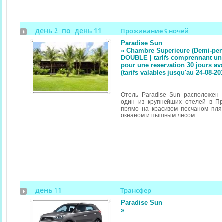
день 2 по день 11
Проживание 9 ночей
Paradise Sun
» Chambre Superieure (Demi-pen
DOUBLE | tarifs comprennant un
pour une reservation 30 jours av
(tarifs valables jusqu'au 24-08-20
Отель Paradise Sun расположен 
один из крупнейших отелей в П
прямо на красивом песчаном пля
океаном и пышным лесом.
день 11
Трансфер
Paradise Sun
»