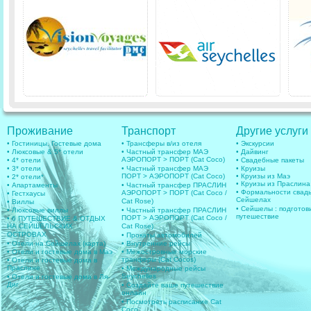
Проживание
Транспорт
Другие услуги
• Гостиницы, Гостевые дома
• Трансферы в/из отеля
• Экскурсии
• Люксовые & 5* отели
• Частный трансфер МАЭ
• Дайвинг
АЭРОПОРТ > ПОРТ (Cat Coco)
• 4* отели
• Свадебные пакеты
• 3* отели
• Частный трансфер МАЭ
• Круизы
ПОРТ > АЭРОПОРТ (Cat Coco)
• Круизы из Маэ
• 2* отели*
• Круизы из Праслина
• Апартаменты
• Частный трансфер ПРАСЛИН
• Формальности свад
АЭРОПОРТ > ПОРТ (Cat Coco /
• Гестхаусы
Сейшелах
Cat Rose)
• Виллы
• Сейшелы : подготов
• Люксовые виллы
• Частный трансфер ПРАСЛИН
путешествие
ПОРТ > АЭРОПОРТ (Cat Coco /
• 6 ПУТЕШЕСТВИЕ & ОТДЫХ
НА СЕЙШЕЛЬСКИХ
Cat Rose)
ОСТРОВАХ
• Прокаты автомобилей
• Отели на Сейшелах (карта)
• Внутренние рейсы
• Отели и гостевые дома в Маэ
• Межостровные морские
транферы (Cat Cocos)
• Отели и гостевые дома в
Праслине
• Международные рейсы
Seychelles
• Отели и гостевые дома в Ля-
Диг
• Создайте ваше путешествие
онлайн
• Посмотреть расписание Cat
Coco