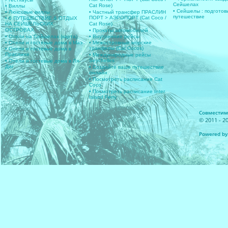
Сейшелах
Cat Rose)
• Виллы
• Сейшелы : подготов
• Люксовые виллы
• Частный трансфер ПРАСЛИН
путешествие
ПОРТ > АЭРОПОРТ (Cat Coco /
• 6 ПУТЕШЕСТВИЕ & ОТДЫХ
НА СЕЙШЕЛЬСКИХ
Cat Rose)
ОСТРОВАХ
• Прокаты автомобилей
• Отели на Сейшелах (карта)
• Внутренние рейсы
• Отели и гостевые дома в Маэ
• Межостровные морские
транферы (Cat Cocos)
• Отели и гостевые дома в
Праслине
• Международные рейсы
Seychelles
• Отели и гостевые дома в Ля-
Диг
• Создайте ваше путешествие
онлайн
• Посмотреть расписание Cat
Coco
• Посмотреть расписание Inter
Island Ferry
Совместимос
© 2011 - 20
Powered by