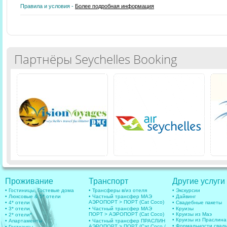
Правила и условия -
Более подробная информация
Партнёры Seychelles Booking
Проживание
Транспорт
Другие услуги
• Гостиницы, Гостевые дома
• Трансферы в/из отеля
• Экскурсии
• Люксовые & 5* отели
• Частный трансфер МАЭ
• Дайвинг
АЭРОПОРТ > ПОРТ (Cat Coco)
• 4* отели
• Свадебные пакеты
• 3* отели
• Частный трансфер МАЭ
• Круизы
ПОРТ > АЭРОПОРТ (Cat Coco)
• Круизы из Маэ
• 2* отели*
• Круизы из Праслина
• Апартаменты
• Частный трансфер ПРАСЛИН
• Формальности свад
АЭРОПОРТ > ПОРТ (Cat Coco /
• Гестхаусы