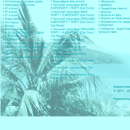
• Гостиницы, Гостевые дома
• Трансферы в/из отеля
• Экскурсии
• Люксовые & 5* отели
• Частный трансфер МАЭ
• Дайвинг
АЭРОПОРТ > ПОРТ (Cat Coco)
• 4* отели
• Свадебные пакеты
• 3* отели
• Частный трансфер МАЭ
• Круизы
ПОРТ > АЭРОПОРТ (Cat Coco)
• Круизы из Маэ
• 2* отели*
• Круизы из Праслина
• Апартаменты
• Частный трансфер ПРАСЛИН
• Формальности свад
АЭРОПОРТ > ПОРТ (Cat Coco /
• Гестхаусы
Сейшелах
Cat Rose)
• Виллы
• Сейшелы : подготов
• Люксовые виллы
• Частный трансфер ПРАСЛИН
путешествие
ПОРТ > АЭРОПОРТ (Cat Coco /
• 6 ПУТЕШЕСТВИЕ & ОТДЫХ
НА СЕЙШЕЛЬСКИХ
Cat Rose)
ОСТРОВАХ
• Прокаты автомобилей
• Отели на Сейшелах (карта)
• Внутренние рейсы
• Отели и гостевые дома в Маэ
• Межостровные морские
транферы (Cat Cocos)
• Отели и гостевые дома в
Праслине
• Международные рейсы
Seychelles
• Отели и гостевые дома в Ля-
Диг
• Создайте ваше путешествие
онлайн
• Посмотреть расписание Cat
Coco
• Посмотреть расписание Inter
Island Ferry
Совместимос
© 2011 - 20
Powered by