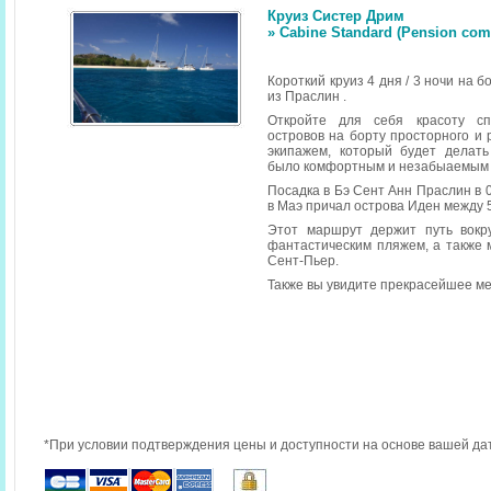
Круиз Систер Дрим
» Cabine Standard (Pension compl
Короткий круиз 4 дня / 3 ночи на б
из Праслин .
Откройте для себя красоту сп
островов на борту просторного и 
экипажем, который будет делать
было комфортным и незабыаемым 
Посадка в Бэ Сент Анн Праслин в 0
в Маэ причал острова Иден между 5
Этот маршрут держит путь вокру
фантастическим пляжем, а также 
Сент-Пьер.
Также вы увидите прекрасейшее ме
*При условии подтверждения цены и доступности на основе вашей да