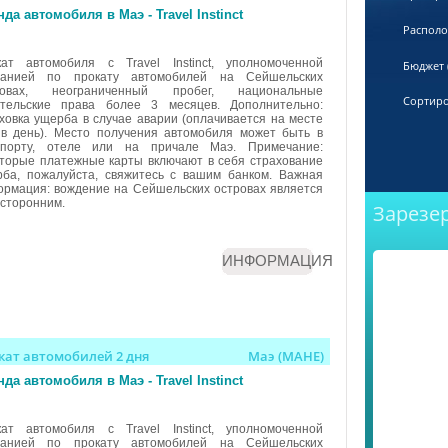
да автомобиля в Маэ - Travel Instinct
Распол
кат автомобиля с Travel Instinct, уполномоченной
Бюджет (
панией по прокату автомобилей на Сейшельских
ровах, неограниченный пробег, национальные
Сортиро
ительские права более 3 месяцев. Дополнительно:
ховка ущерба в случае аварии (оплачивается на месте
в день). Место получения автомобиля может быть в
опорту, отеле или на причале Маэ. Примечание:
торые платежные карты включают в себя страхование
ба, пожалуйста, свяжитесь с вашим банком. Важная
рмация: вождение на Сейшельских островах является
сторонним.
Зарезе
ИНФОРМАЦИЯ
кат автомобилей 2 дня
Маэ (MAHE)
да автомобиля в Маэ - Travel Instinct
кат автомобиля с Travel Instinct, уполномоченной
панией по прокату автомобилей на Сейшельских