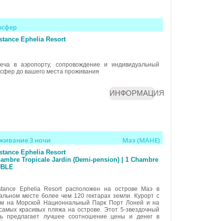
нсфер
tance Ephelia Resort
реча в аэропорту, сопровождение и индивидуальный
сфер до вашего места проживания
ИНФОРМАЦИЯ
живание 3 ночи
Маэ (MAHE)
tance Ephelia Resort
ambre Tropicale Jardin (Demi-pension) | 1 Chambre
BLE
tance Ephelia Resort расположен на острове Маэ в
альном месте более чем 120 гектарах земли. Курорт с
ом на Морской Национнальный Парк Порт Лоней и на
самых красивых пляжа на острове. Этот 5-звездочный
ль предлагает лучшее соотношение цены и денег в