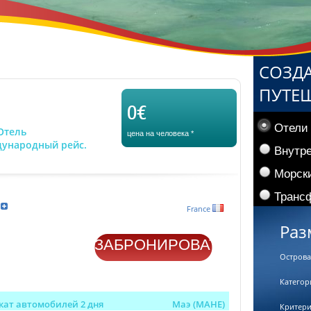
СОЗД
ПУТЕ
0€
Отели
Отель
цена на человека
*
дународный рейс.
Внутр
Морски
Трансф
France
Раз
ЗАБРОНИРОВАТЬ
Острова
Категор
кат автомобилей 2 дня
Маэ (MAHE)
Критер