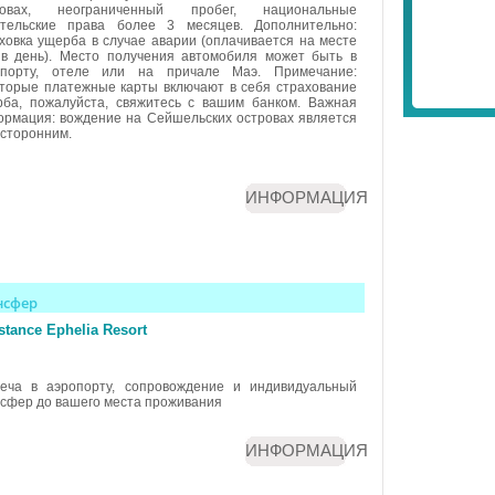
ровах, неограниченный пробег, национальные
ительские права более 3 месяцев. Дополнительно:
ховка ущерба в случае аварии (оплачивается на месте
в день). Место получения автомобиля может быть в
опорту, отеле или на причале Маэ. Примечание:
торые платежные карты включают в себя страхование
ба, пожалуйста, свяжитесь с вашим банком. Важная
рмация: вождение на Сейшельских островах является
сторонним.
ИНФОРМАЦИЯ
нсфер
tance Ephelia Resort
реча в аэропорту, сопровождение и индивидуальный
сфер до вашего места проживания
ИНФОРМАЦИЯ