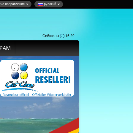
гие направления
русский
Сейшелы
15:29
ЁРАМ