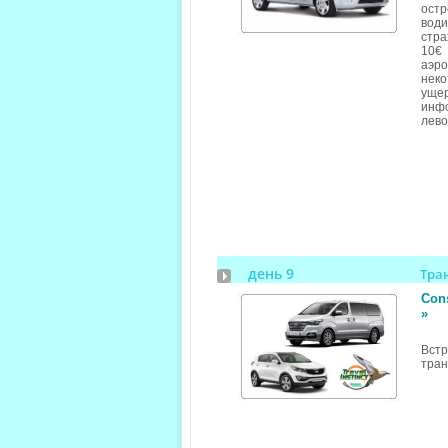
ост
вод
стра
10€ 
аэр
неко
ущер
инфо
лево
день 9
Тра
Cons
»
Вст
тран