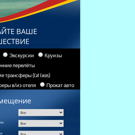
АЙТЕ ВАШЕ
ШЕСТВИЕ
Экскурсии
Круизы
енние перелёты
е трансферы (Cat Cocos)
еры в/из отеля
Прокат авто
мещение
ии
ии