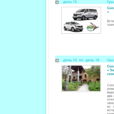
день 15
Тра
Cons
»
Вст
тран
день 15 по день 18
Про
Cons
» Su
com
Cons
уник
вид
два 
оте
свое
из 
кото
раз