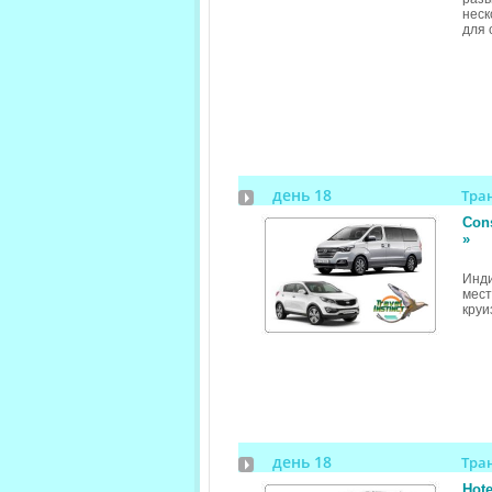
неск
для 
день 18
Тра
Cons
»
Инд
мест
круи
день 18
Тра
Hote