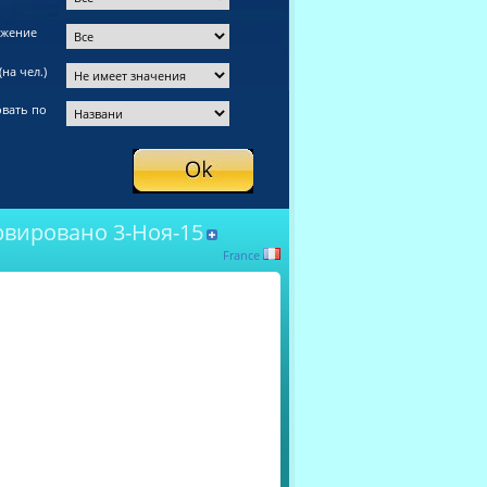
ожение
на чел.)
вать по
рвировано 3-Ноя-15
France