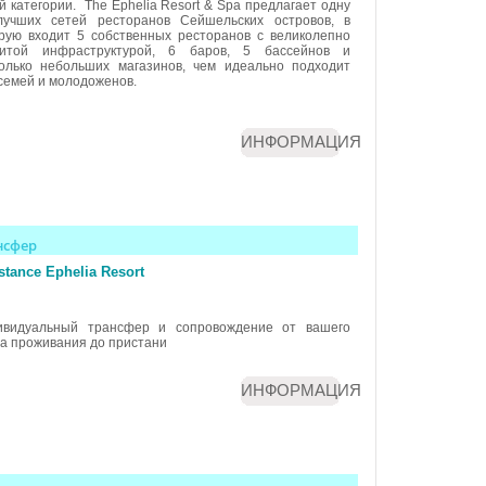
й категории. The Ephelia Resort & Spa предлагает одну
лучших сетей ресторанов Сейшельских островов, в
рую входит 5 собственных ресторанов с великолепно
витой инфраструктурой, 6 баров, 5 бассейнов и
олько небольших магазинов, чем идеально подходит
семей и молодоженов.
ИНФОРМАЦИЯ
нсфер
tance Ephelia Resort
ивидуальный трансфер и сопровождение от вашего
а проживания до пристани
ИНФОРМАЦИЯ