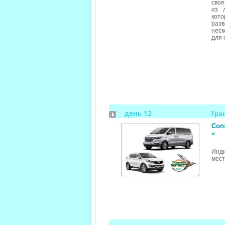
свое
из 
кото
раз
неск
для 
день 12
Тра
Cons
»
Инд
мест