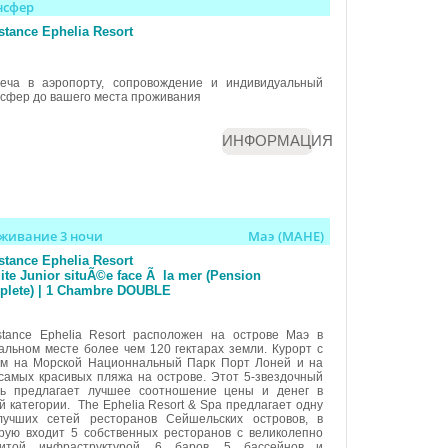
нсфер
tance Ephelia Resort
реча в аэропорту, сопровождение и индивидуальный
сфер до вашего места проживания
ИНФОРМАЦИЯ
живание 3 ночи
Маэ (MAHE)
tance Ephelia Resort
ite Junior situÃ©e face Ã la mer (Pension
plete) | 1 Chambre DOUBLE
tance Ephelia Resort расположен на острове Маэ в
альном месте более чем 120 гектарах земли. Курорт с
ом на Морской Национнальный Парк Порт Лоней и на
самых красивых пляжа на острове. Этот 5-звездочный
ль предлагает лучшее соотношение цены и денег в
й категории. The Ephelia Resort & Spa предлагает одну
лучших сетей ресторанов Сейшельских островов, в
рую входит 5 собственных ресторанов с великолепно
витой инфраструктурой, 6 баров, 5 бассейнов и