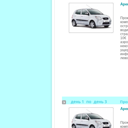
Арен
Про
ком
ост
вод
стра
10€ 
аэр
неко
ущер
инфо
лево
день 1 по день 3
Про
Арен
Про
ком