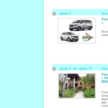
день 9
Тра
Cons
»
Вст
тран
день 9 по день 12
Про
Cons
» Ch
DOU
Cons
уник
вид
два 
оте