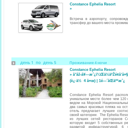
Constance Ephelia Resort
»
Встреча в аэропорту, сопровож
трансфер до вашего места прожив
день 1 по день 5
Проживание 4 ночи
Constance Ephelia Resort
» å°åž‹å¥—æˆ¿ï¼Œä½äºŽé¢å‘å¤
(è¿·ä½ 4 å¤œ) | 1é—´åŒäººæˆ¿
Constance Ephelia Resort распо
уникальном месте более чем 120 г
видом на Морской Национнальны
два самых красивых пляжа на ост
отель предлагает лучшее соотн
своей категории. The Ephelia Reso
из лучших сетей ресторанов Се
которую входит 5 собственных р
развитой инфраструктурой, 6