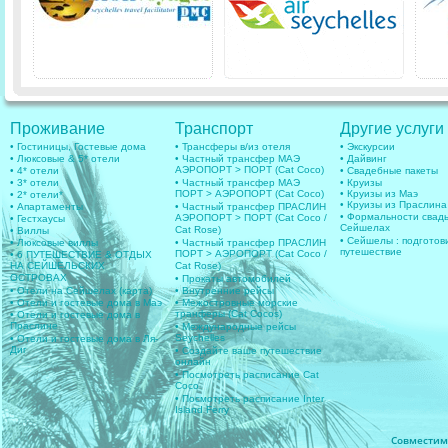
Проживание
Транспорт
Другие услуги
• Гостиницы, Гостевые дома
• Трансферы в/из отеля
• Экскурсии
• Люксовые & 5* отели
• Частный трансфер МАЭ
• Дайвинг
АЭРОПОРТ > ПОРТ (Cat Coco)
• 4* отели
• Свадебные пакеты
• 3* отели
• Частный трансфер МАЭ
• Круизы
ПОРТ > АЭРОПОРТ (Cat Coco)
• Круизы из Маэ
• 2* отели*
• Круизы из Праслина
• Апартаменты
• Частный трансфер ПРАСЛИН
• Формальности свад
АЭРОПОРТ > ПОРТ (Cat Coco /
• Гестхаусы
Сейшелах
Cat Rose)
• Виллы
• Сейшелы : подготов
• Люксовые виллы
• Частный трансфер ПРАСЛИН
путешествие
ПОРТ > АЭРОПОРТ (Cat Coco /
• 6 ПУТЕШЕСТВИЕ & ОТДЫХ
НА СЕЙШЕЛЬСКИХ
Cat Rose)
ОСТРОВАХ
• Прокаты автомобилей
• Отели на Сейшелах (карта)
• Внутренние рейсы
• Отели и гостевые дома в Маэ
• Межостровные морские
транферы (Cat Cocos)
• Отели и гостевые дома в
Праслине
• Международные рейсы
Seychelles
• Отели и гостевые дома в Ля-
Диг
• Создайте ваше путешествие
онлайн
• Посмотреть расписание Cat
Coco
• Посмотреть расписание Inter
Island Ferry
Совместимос