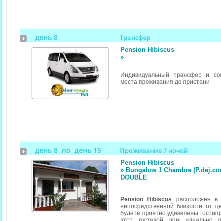
день 8
Трансфер
Pension Hibiscus
»
Индивидуальный трансфер и со
места проживания до пристани
день 8 по день 15
Проживание 7 ночей
Pension Hibiscus
» Bungalow 1 Chambre (P.dej.con
DOUBLE
Pension Hibiscus
расположен в 
непосредственной близости от ц
будете приятно удивелены гостипр
этот гостевой дом идеально 