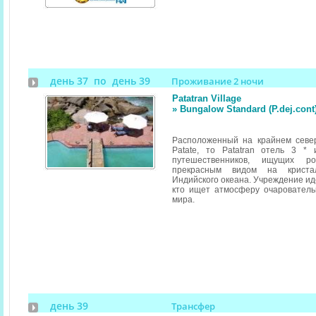
день 37 по день 39
Проживание 2 ночи
Patatran Village
» Bungalow Standard (P.dej.con
Расположенный на крайнем севе
Patate, то Patatran отель 3 *
путешественников, ищущих р
прекрасным видом на криста
Индийского океана. Учреждение ид
кто ищет атмосферу очарователь
мира.
день 39
Трансфер