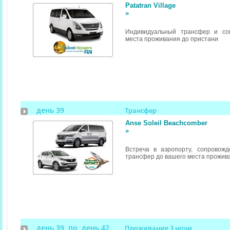
Patatran Village
»
Индивидуальный трансфер и со
места проживания до пристани
день 39
Трансфер
Anse Soleil Beachcomber
»
Встреча в аэропорту, сопровож
трансфер до вашего места прожив
день 39 по день 42
Проживание 3 ночи