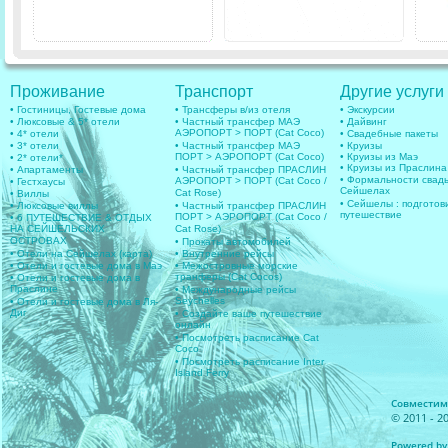
Проживание
Транспорт
Другие услуги
• Гостиницы, Гостевые дома
• Трансферы в/из отеля
• Экскурсии
• Люксовые & 5* отели
• Частный трансфер МАЭ
• Дайвинг
АЭРОПОРТ > ПОРТ (Cat Coco)
• 4* отели
• Свадебные пакеты
• 3* отели
• Частный трансфер МАЭ
• Круизы
ПОРТ > АЭРОПОРТ (Cat Coco)
• Круизы из Маэ
• 2* отели*
• Круизы из Праслина
• Апартаменты
• Частный трансфер ПРАСЛИН
• Формальности свад
АЭРОПОРТ > ПОРТ (Cat Coco /
• Гестхаусы
Сейшелах
Cat Rose)
• Виллы
• Сейшелы : подготов
• Люксовые виллы
• Частный трансфер ПРАСЛИН
путешествие
ПОРТ > АЭРОПОРТ (Cat Coco /
• 6 ПУТЕШЕСТВИЕ & ОТДЫХ
НА СЕЙШЕЛЬСКИХ
Cat Rose)
ОСТРОВАХ
• Прокаты автомобилей
• Отели на Сейшелах (карта)
• Внутренние рейсы
• Отели и гостевые дома в Маэ
• Межостровные морские
транферы (Cat Cocos)
• Отели и гостевые дома в
Праслине
• Международные рейсы
Seychelles
• Отели и гостевые дома в Ля-
Диг
• Создайте ваше путешествие
онлайн
• Посмотреть расписание Cat
Coco
• Посмотреть расписание Inter
Island Ferry
Совместимос
© 2011 - 20
Powered by